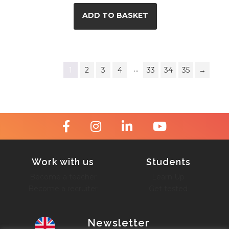
ADD TO BASKET
…
1
2
3
4
33
34
35
→
Work with us
Students
Become a teacher
Learn Up
Become a recruiter
Get tested
Newsletter